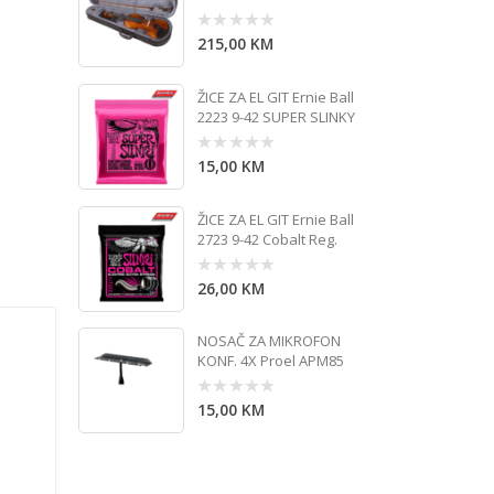
215,00
KM
0
out
of
5
ŽICE ZA EL GIT Ernie Ball
2223 9-42 SUPER SLINKY
15,00
KM
0
out
of
5
ŽICE ZA EL GIT Ernie Ball
2723 9-42 Cobalt Reg.
26,00
KM
0
out
of
5
NOSAČ ZA MIKROFON
KONF. 4X Proel APM85
15,00
KM
0
out
of
5