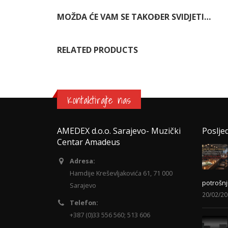
MOŽDA ĆE VAM SE TAKOĐER SVIDJETI…
RELATED PRODUCTS
Kontaktirajte nas
AMEDEX d.o.o. Sarajevo- Muzički
Poslje
Centar Amadeus
Adresa:
Hamdije Kreševljakovića 61, 71 000
potrošnj
Sarajevo
20/02/2
Telefon:
+387 (0)33 556 560; 513 606