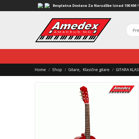
Besplatna Dostava Za Narudžbe Iznad 100 KM !
Home
Shop
Gitare
,
Klasične gitare
GITARA KLA