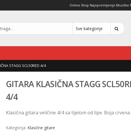
Online Shop Najopremljenije Muzičke Pro
SIČNA STAGG SCL50RED 4/4
GITARA KLASIČNA STAGG SCL50R
4/4
Klasična gitara veličine 4/4 sa tijelom od lipe. Boja crvena.
Kategorija:
Klasične gitare