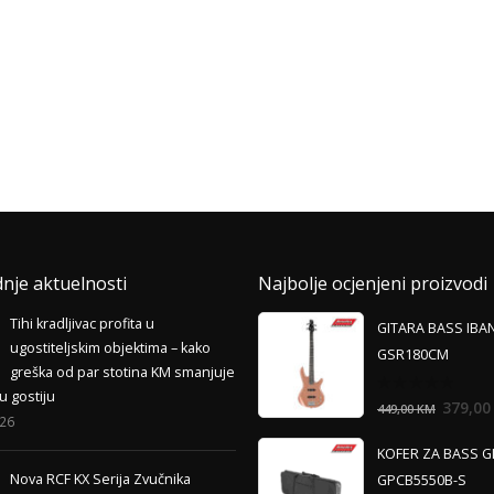
dnje aktuelnosti
Najbolje ocjenjeni proizvodi
Tihi kradljivac profita u
GITARA BASS IBA
ugostiteljskim objektima – kako
GSR180CM
greška od par stotina KM smanjuje
u gostiju
0
379,0
449,00
KM
out
026
of
5
KOFER ZA BASS G
Nova RCF KX Serija Zvučnika
GPCB5550B-S