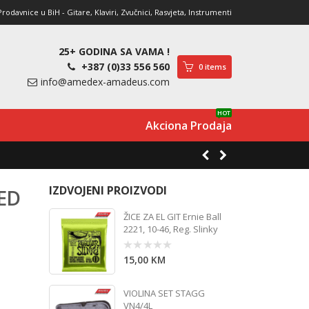
davnice u BiH - Gitare, Klaviri, Zvučnici, Rasvjeta, Instrumenti
25+ GODINA SA VAMA !
+387 (0)33 556 560
0 items
info@amedex-amadeus.com
HOT
Akciona Prodaja
IZDVOJENI PROIZVODI
ED
ŽICE ZA EL GIT Ernie Ball
2221, 10-46, Reg. Slinky
15,00
KM
0
out
of
5
VIOLINA SET STAGG
VN4/4L