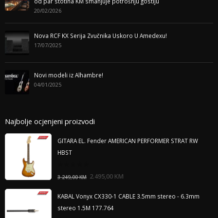
od par stotina KM smanjuje potrošnju gostiju
20/02/2026
Nova RCF KX Serija Zvučnika Uskoro U Amedexu!
17/07/2025
Novi modeli iz Alhambre!
04/01/2025
Najbolje ocjenjeni proizvodi
GITARA EL. Fender AMERICAN PERFORMER STRAT RW
HBST
0
2.495,00
KM
3.249,00
KM
out
of
5
KABAL Vonyx CX330-1 CABLE 3.5mm stereo - 6.3mm
stereo 1.5M 177.764