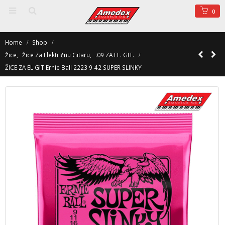
0
Home
Shop
Žice
,
Žice Za Električnu Gitaru
,
.09 ZA EL. GIT.
ŽICE ZA EL GIT Ernie Ball 2223 9-42 SUPER SLINKY