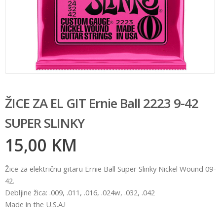
ŽICE ZA EL GIT Ernie Ball 2223 9-42
SUPER SLINKY
15,00
KM
Žice za električnu gitaru Ernie Ball Super Slinky Nickel Wound 09-
42.
Debljine žica: .009, .011, .016, .024w, .032, .042
Made in the U.S.A.!