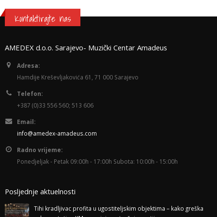
Kontaktirajte nas
AMEDEX d.o.o. Sarajevo- Muzički Centar Amadeus
Adresa:
Hamdije Kreševljakovića 61, 71 000 Sarajevo
Telefon:
+387 (0)33 556 560; 513 606
Email:
info@amedex-amadeus.com
Radno vrijeme:
Ponedjeljak - Petak 09:00h - 17:00h Subota: 10:00h - 15:00h
Posljednje aktuelnosti
Tihi kradljivac profita u ugostiteljskim objektima – kako greška