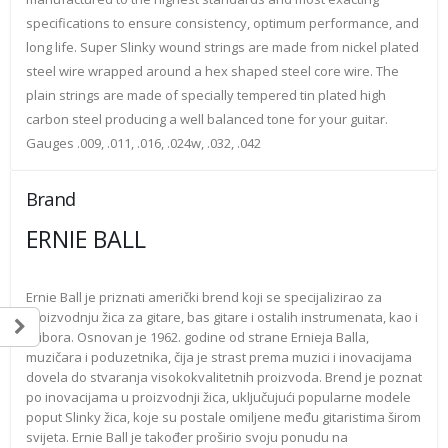
specifications to ensure consistency, optimum performance, and
long life. Super Slinky wound strings are made from nickel plated
steel wire wrapped around a hex shaped steel core wire. The
plain strings are made of specially tempered tin plated high
carbon steel producing a well balanced tone for your guitar.
Gauges .009, .011, .016, .024w, .032, .042
Brand
ERNIE BALL
Ernie Ball je priznati američki brend koji se specijalizirao za
proizvodnju žica za gitare, bas gitare i ostalih instrumenata, kao i
pribora. Osnovan je 1962. godine od strane Ernieja Balla,
muzičara i poduzetnika, čija je strast prema muzici i inovacijama
dovela do stvaranja visokokvalitetnih proizvoda. Brend je poznat
po inovacijama u proizvodnji žica, uključujući popularne modele
poput Slinky žica, koje su postale omiljene među gitaristima širom
svijeta. Ernie Ball je također proširio svoju ponudu na