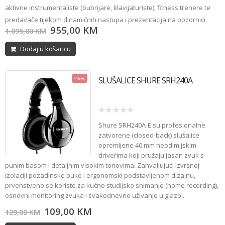
aktivne instrumentaliste (bubnjare, klavijaturiste), fitness trenere te
predavače tijekom dinamičnih nastupa i prezentacija na pozornici.
955,00
KM
1.095,00
KM
Dodaj u košaricu
SLUŠALICE SHURE SRH240A
-16%
0
Shure SRH240A-E
su profesionalne
out
of
zatvorene (closed-back) slušalice
5
opremljene 40 mm neodimijskim
driverima koji pružaju jasan zvuk s
punim basom i detaljnim visokim tonovima. Zahvaljujući izvrsnoj
izolaciji pozadinske buke i ergonomski podstavljenom dizajnu,
prvenstveno se koriste za kućno studijsko snimanje (home recording),
osnovni monitoring zvuka i svakodnevno uživanje u glazbi
.
109,00
KM
129,00
KM