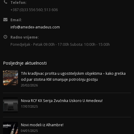
Telefon:
+387 (0)33 556 560; 513 606
Email:
info@amedex-amadeus.com
Radno vrijeme:
Ponedjeljak - Petak 09:00h - 17:00h Subota: 10:00h - 15:00h
Posljednje aktuelnosti
Tihi kradljivac profita u ugostiteljskim objektima – kako greška
od par stotina KM smanjuje potrošnju gostiju
20/02/2026
Nova RCF KX Serija Zvučnika Uskoro U Amedexu!
17/07/2025
Novi modeli iz Alhambre!
04/01/2025