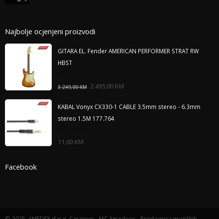
Najbolje ocjenjeni proizvodi
GITARA EL. Fender AMERICAN PERFORMER STRAT RW
HBST
0
2.495,00
KM
3.249,00
KM
out
of
5
KABAL Vonyx CX330-1 CABLE 3.5mm stereo - 6.3mm
stereo 1.5M 177.764
0
11,00
KM
out
of
5
Facebook
© 2025. AMEDEX d.o.o. Sarajevo - MC Amadeus - Prodavnica muzičkih