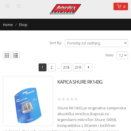
0
Home
Shop
Sort By:
View:
…
1
2
218
219
KAPICA SHURE RK143G
0
Shure RK143G
je originalna zamjenska
out
of
akustička mrežica (kapica) za
5
legendarni mikrofon Shure SM58,
kompatibilna s žičanim i bežičnim