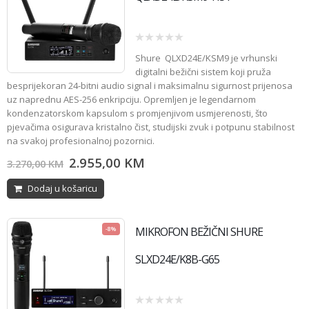
0
Shure
QLXD24E/KSM9 je vrhunski
out
of
digitalni bežični sistem koji pruža
5
besprijekoran 24-bitni audio signal i maksimalnu sigurnost prijenosa
uz naprednu AES-256 enkripciju. Opremljen je legendarnom
kondenzatorskom kapsulom s promjenjivom usmjerenosti, što
pjevačima osigurava kristalno čist, studijski zvuk i potpunu stabilnost
na svakoj profesionalnoj pozornici.
2.955,00
KM
3.270,00
KM
Dodaj u košaricu
MIKROFON BEŽIČNI SHURE
-8%
SLXD24E/K8B-G65