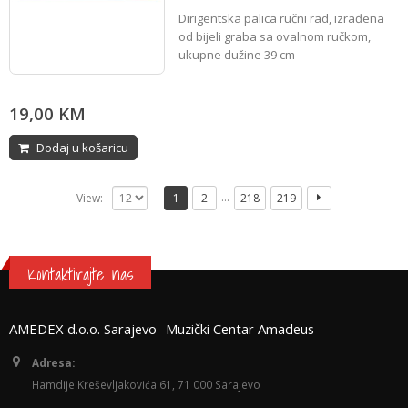
0
Dirigentska palica ručni rad, izrađena
out
of
od bijeli graba sa ovalnom ručkom,
5
ukupne dužine 39 cm
19,00
KM
Dodaj u košaricu
…
View:
1
2
218
219
Kontaktirajte nas
AMEDEX d.o.o. Sarajevo- Muzički Centar Amadeus
Adresa:
Hamdije Kreševljakovića 61, 71 000 Sarajevo