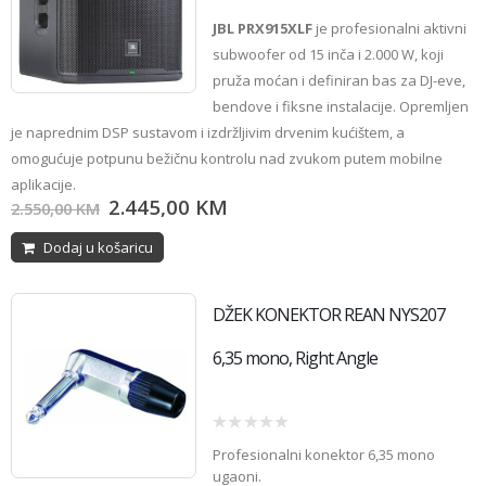
0
JBL PRX915XLF
je profesionalni aktivni
out
of
subwoofer od 15 inča i 2.000 W, koji
5
pruža moćan i definiran bas za DJ-eve,
bendove i fiksne instalacije. Opremljen
je naprednim DSP sustavom i izdržljivim drvenim kućištem, a
omogućuje potpunu bežičnu kontrolu nad zvukom putem mobilne
aplikacije.
2.445,00
KM
2.550,00
KM
Dodaj u košaricu
DŽEK KONEKTOR REAN NYS207
6,35 mono, Right Angle
0
Profesionalni konektor 6,35 mono
out
of
ugaoni.
5