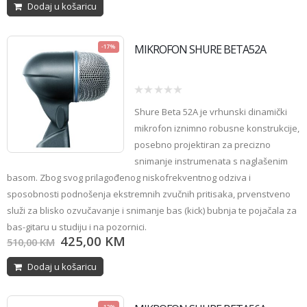
Dodaj u košaricu
MIKROFON SHURE BETA52A
-17%
0
Shure Beta 52A
je vrhunski dinamički
out
of
mikrofon iznimno robusne konstrukcije,
5
posebno projektiran za precizno
snimanje instrumenata s naglašenim
basom. Zbog svog prilagođenog niskofrekventnog odziva i
sposobnosti podnošenja ekstremnih zvučnih pritisaka, prvenstveno
služi za blisko ozvučavanje i snimanje bas (kick) bubnja te pojačala za
bas-gitaru u studiju i na pozornici.
425,00
KM
510,00
KM
Dodaj u košaricu
-12%