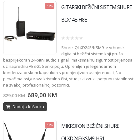
GITARSKI BEŽIČNI SISTEM SHURE
-17%
BLX14E-H8E
0
Shure
QLXD24E/KSM9 je vrhunski
out
of
digitalni bežični sistem koji pruža
5
besprijekoran 24-bitni audio signal i maksimalnu sigurnost prijenosa
uz naprednu AES-256 enkripciju. Opremljen je legendarnom
kondenzatorskom kapsulom s promjenjivom usmjerenosti, što
pjevačima osigurava kristalno čist, studijski zvuk i potpunu stabilnost
na svakoj profesionalnoj pozornici.
689,00
KM
829,00
KM
Dodaj u košaricu
MIKROFON BEŽIČNI SHURE
-10%
QLXD24E/KSM9-H51