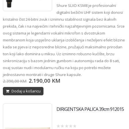
0
Shure SLXD KSM8 je profesionalni
out
of
digitalni bežični UHF sistem koji donosi
5
kristalno čist 24-bitni zvuk i iznimnu stabilnost signala bez ikakvih
prekida, čak i na najvećim i tehnički najzahtjevnijim pozornicama. Srce
ovog sistema je legendarni vokalni mikrofon s dvostrukom
membranom koja uspješno uklanja izobličenja i neželjeni efekt blizine
kada se pjeva iz neposredne blizine, pružajući maksimalno prirodan
ton koji lako dominira u miksu. Uz iznimno robusno kućište, brzu
sinkronizaciju s bazom jednim gumbom i autonomiju rada do 8 sati,
ovaj sustav nudi i modularnu ručku na koju po potrebi možete
jednostavno montirati i druge Shure kapsule.
2.190,00
KM
2.390,00
KM
Dodaj u košaricu
DIRIGENTSKA PALICA 39cm 912015