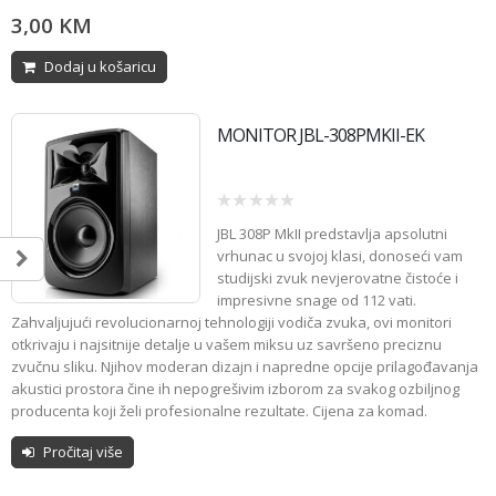
3,00
KM
Dodaj u košaricu
MONITOR JBL-308PMKII-EK
0
JBL 308P MkII predstavlja apsolutni
out
of
vrhunac u svojoj klasi, donoseći vam
5
studijski zvuk nevjerovatne čistoće i
impresivne snage od 112 vati.
Zahvaljujući revolucionarnoj tehnologiji vodiča zvuka, ovi monitori
otkrivaju i najsitnije detalje u vašem miksu uz savršeno preciznu
zvučnu sliku. Njihov moderan dizajn i napredne opcije prilagođavanja
akustici prostora čine ih nepogrešivim izborom za svakog ozbiljnog
producenta koji želi profesionalne rezultate. Cijena za komad.
Pročitaj više