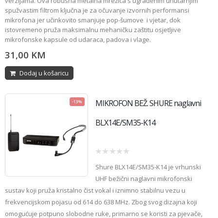
verzijama. Ova robusna metalna mrežica s ugrađenim unutarnjim
spužvastim filtrom ključna je za očuvanje izvornih performansi
mikrofona jer učinkovito smanjuje pop-šumove i vjetar, dok
istovremeno pruža maksimalnu mehaničku zaštitu osjetljive
mikrofonske kapsule od udaraca, padova i vlage.
31,00
KM
Dodaj u košaricu
MIKROFON BEŽ. SHURE naglavni
-13%
BLX14E/SM35-K14
0
Shure BLX14E/SM35-K14
je vrhunski
out
of
UHF bežični naglavni mikrofonski
5
sustav koji pruža kristalno čist vokal i iznimno stabilnu vezu u
frekvencijskom pojasu od 614 do 638 MHz. Zbog svog dizajna koji
omogućuje potpuno slobodne ruke, primarno se koristi za pjevače,