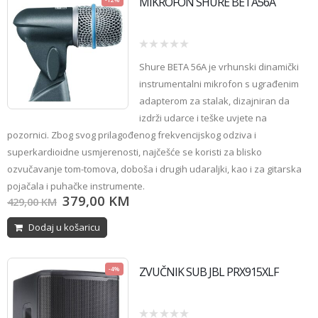
MIKROFON SHURE BETA56A
0
Shure BETA 56A
je vrhunski dinamički
out
of
instrumentalni mikrofon s ugrađenim
5
adapterom za stalak, dizajniran da
izdrži udarce i teške uvjete na
pozornici. Zbog svog prilagođenog frekvencijskog odziva i
superkardioidne usmjerenosti, najčešće se koristi za blisko
ozvučavanje tom-tomova, doboša i drugih udaraljki, kao i za gitarska
pojačala i puhačke instrumente.
379,00
KM
429,00
KM
Dodaj u košaricu
ZVUČNIK SUB JBL PRX915XLF
-4%