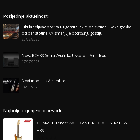
Posljednje aktuelnosti
Tihi kradljivac profita u ugostiteljskim objektima – kako greška
od par stotina KM smanjuje potrošnju gostiju
20/02/2026
Nova RCF KX Serija Zvučnika Uskoro U Amedexu!
17/07/2025
Novi modeli iz Alhambre!
04/01/2025
Najbolje ocjenjeni proizvodi
GITARA EL. Fender AMERICAN PERFORMER STRAT RW
HBST