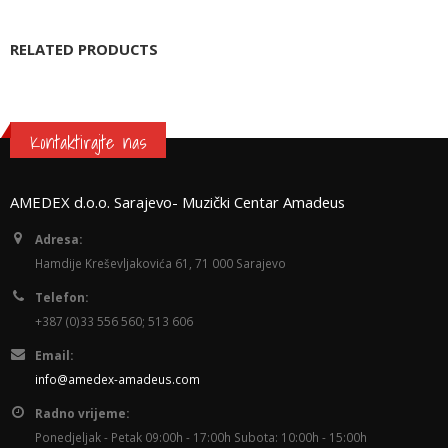
RELATED PRODUCTS
Kontaktirajte nas
AMEDEX d.o.o. Sarajevo- Muzički Centar Amadeus
Adresa:
Hamdije Kreševljakovića 61, 71 000 Sarajevo
Telefon:
+387 (0)33 556 560; 513 606
Email:
info@amedex-amadeus.com
Radno vrijeme:
Ponedjeljak - Petak 09:00h - 17:00h Subota: 10:00h - 15:00h