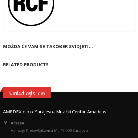
MOŽDA ĆE VAM SE TAKOĐER SVIDJETI…
RELATED PRODUCTS
Kontaktirajte nas
AMEDEX d.o.o. Sarajevo- Muzički Centar Amadeus
Adresa:
Hamdije Kreševljakovića 61, 71 000 Sarajevo