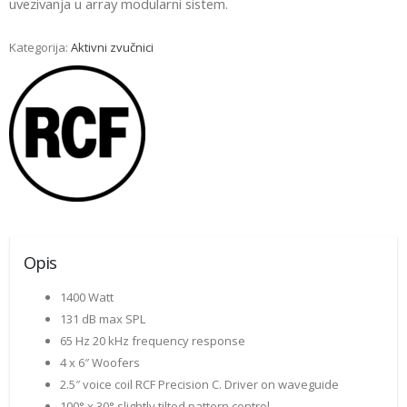
uvezivanja u array modularni sistem.
Kategorija:
Aktivni zvučnici
Opis
1400 Watt
131 dB max SPL
65 Hz 20 kHz frequency response
4 x 6″ Woofers
2.5″ voice coil RCF Precision C. Driver on waveguide
100° x 30° slightly tilted pattern control