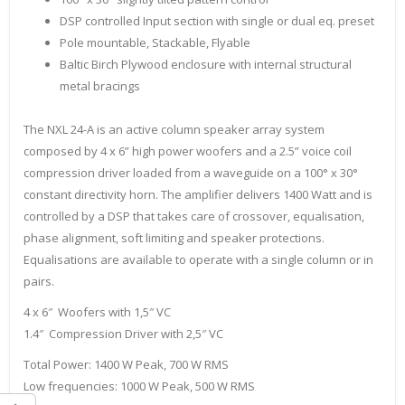
DSP controlled Input section with single or dual eq. preset
Pole mountable, Stackable, Flyable
Baltic Birch Plywood enclosure with internal structural
metal bracings
The NXL 24-A is an active column speaker array system
composed by 4 x 6” high power woofers and a 2.5” voice coil
compression driver loaded from a waveguide on a 100° x 30°
constant directivity horn. The amplifier delivers 1400 Watt and is
controlled by a DSP that takes care of crossover, equalisation,
phase alignment, soft limiting and speaker protections.
Equalisations are available to operate with a single column or in
pairs.
4 x 6″ Woofers with 1,5″ VC
1.4″ Compression Driver with 2,5″ VC
Total Power: 1400 W Peak, 700 W RMS
Low frequencies: 1000 W Peak, 500 W RMS