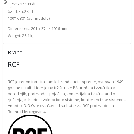
Max SPL: 131 dB
65 Hz – 20 kHz
100° x 30° (per module)
Dimensions: 201 x 274 x 1056 mm
Weight: 26.4 kg
Brand
RCF
RCF je renomirani italijanski brend audio opreme, osnovan 1949.
godine u Italiji. Lider je na tržištu live PA uređaja i zvučnika a
pored njih, proizvode i pojačala, komercijalna i kućna audio
rješenja, miksete, evakuacione sisteme, konferencijske sisteme...
Amedex D.O.O. je ovlašteni distributer za RCF proizvode za
Bosnu i Hercegovinu.