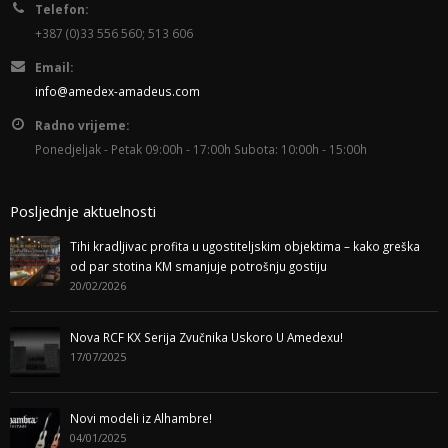
Telefon:
+387 (0)33 556 560; 513 606
Email:
info@amedex-amadeus.com
Radno vrijeme:
Ponedjeljak - Petak 09:00h - 17:00h Subota: 10:00h - 15:00h
Posljednje aktuelnosti
Tihi kradljivac profita u ugostiteljskim objektima – kako greška
od par stotina KM smanjuje potrošnju gostiju
20/02/2026
Nova RCF KX Serija Zvučnika Uskoro U Amedexu!
17/07/2025
Novi modeli iz Alhambre!
04/01/2025