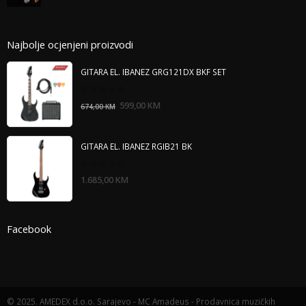
Najbolje ocjenjeni proizvodi
GITARA EL. IBANEZ GRG121DX BKF SET
0
599,00
KM
674,00
KM
out
of
5
GITARA EL. IBANEZ RGIB21 BK
0
1.685,00
KM
out
of
5
Facebook
© 2025. AMEDEX d.o.o. Sarajevo - MC Amadeus - Prodavnica muzičkih