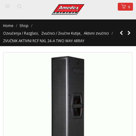
0
Home
Shop
Ozvučenja / Razglasi
,
Zvučnici / Zvučne Kutije
,
Aktivni zvučnici
ZVUČNIK AKTIVNI RCF NXL 24-A TWO WAY ARRAY