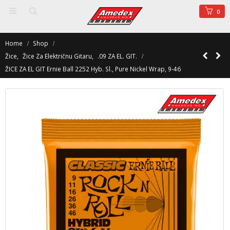
0
Home
Shop
Žice
,
Žice Za Električnu Gitaru
,
.09 ZA EL. GIT.
ŽICE ZA EL GIT Ernie Ball 2252 Hyb. Sl., Pure Nickel Wrap, 9-46