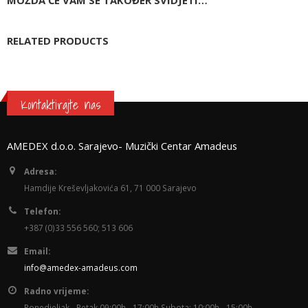
MOŽDA ĆE VAM SE TAKOĐER SVIDJETI…
RELATED PRODUCTS
Kontaktirajte nas
AMEDEX d.o.o. Sarajevo- Muzički Centar Amadeus
Adresa:
Hamdije Kreševljakovića 61, 71 000 Sarajevo
Telefon:
+387 (0)33 556 560; 513 606
Email:
info@amedex-amadeus.com
Radno vrijeme:
Ponedjeljak - Petak 09:00h - 17:00h Subota: 10:00h - 15:00h