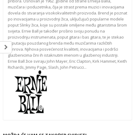
pribora. Osnovan je 1962. godine od strane Ernieja Balla,
muzičara i poduzetnika, čija je strast prema muzici i inovacijama
dovela do stvaranja visokokvalitetnih proizvoda. Brend je poznat
po inovacijama u proizvodnji žica, uključujući popularne modele
poput Slinky žica, koje su postale omiljene među gitaristima širom
svijeta. Ernie Ball je također proširio svoju ponudu na
proizvodnju instrumenata, poput gitara i bas gitara, te je stekao
reputaciju pouzdanog brenda među muzičarima različitih
žanrova. Njihova posvećenost kvaliteti, inovacijama i podršci
glazbenicima čini ih istaknutim imenom u glazbenoj industriji.
Ernie Ball žice sviraju John Mayer, Eric Clapton, Kirk Hammet, Keith
Richards, Jimmy Page, Slash, John Petrucci...