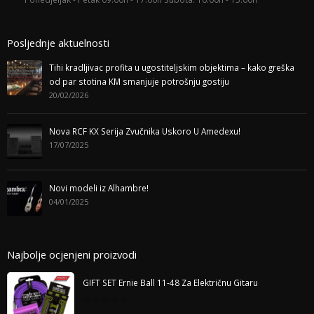
Posljednje aktuelnosti
Tihi kradljivac profita u ugostiteljskim objektima – kako greška
od par stotina KM smanjuje potrošnju gostiju
20/02/2026
Nova RCF KX Serija Zvučnika Uskoro U Amedexu!
17/07/2025
Novi modeli iz Alhambre!
04/01/2025
Najbolje ocjenjeni proizvodi
GIFT SET Ernie Ball 11-48 Za Električnu Gitaru
0